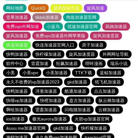
网站地图
QuickQ
旋风加速度器
旋风加速
坚果加速器
tiktok加速器
狗急加速器官网
免费vqn外网加速
小蓝鸟
优途加速器官网
风驰加速器
旋风加速器
免费vps加速器外网苹果版
旋风加速度器
快连加速器
快连加速器官网入口
原子加速器
快鸭加速器
快柠檬加速器
旋风加速度器
外网网址导航
软件中心
雷霆加速
狂飙加速器
哔咔漫画
瑞乐小说
小美
小美vpn
小美加速器
TTK下载
蓝鲸加速器
永久不收费的vp加速器2023
gkd加速器
纸飞机加速器
快鸭加速器
洋葱加速器
酷通加速器
点点加速器
快喵vp加速器
快橙加速器
盘古加速器
纵云梯加速器
啊哈加速器
雷轰加速器
闪电猫加速器
云梯加速器
ios加速器
极光aurora加速器
火箭vp加速器官网
ikuuu.me加速器官网
gkd加速器
快柠檬加速器
海鸥加速器
永久免费vqn加速外网
baacloud官网