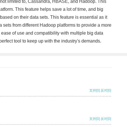
but not limited to, Cassandra, HBASE, and Hadoop. This
atform. This feature helps save a lot of time, and big
ased on their data sets. This feature is essential as it
ta sets from different Hadoop platforms to provide a more
s ease of use and compatibility with multiple big data
perfect tool to keep up with the industry's demands.
支持
[0]
反对
[0]
支持
[0]
反对
[0]