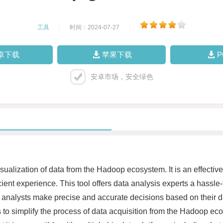
工具
|
时间：2024-07-27
|
卓下载
苹果下载
安卓市场，安全绿色
visualization of data from the Hadoop ecosystem. It is an effectiv
ient experience. This tool offers data analysis experts a hassle-f
ta analysts make precise and accurate decisions based on their d
to simplify the process of data acquisition from the Hadoop eco