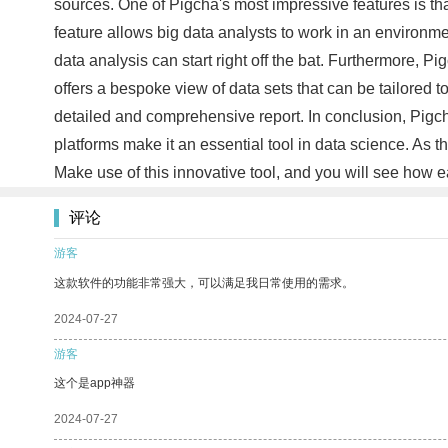
sources. One of Pigcha's most impressive features is tha
feature allows big data analysts to work in an environmen
data analysis can start right off the bat. Furthermore, Pi
offers a bespoke view of data sets that can be tailored t
detailed and comprehensive report. In conclusion, Pigcha 
platforms make it an essential tool in data science. As t
Make use of this innovative tool, and you will see how ea
评论
游客
这款软件的功能非常强大，可以满足我日常使用的需求。
2024-07-27
游客
这个是app神器
2024-07-27