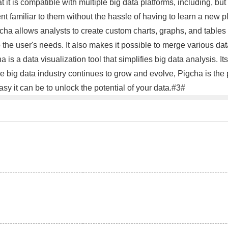
t it is compatible with multiple big data platforms, including, 
t familiar to them without the hassle of having to learn a new pl
gcha allows analysts to create custom charts, graphs, and tables b
o the user's needs. It also makes it possible to merge various da
is a data visualization tool that simplifies big data analysis. It
he big data industry continues to grow and evolve, Pigcha is the 
sy it can be to unlock the potential of your data.#3#