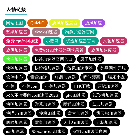
友情链接
网站地图
QuickQ
旋风加速度器
旋风加速
坚果加速器
tiktok加速器
狗急加速器官网
免费vqn外网加速
小蓝鸟
优途加速器官网
风驰加速器
旋风加速器
免费vps加速器外网苹果版
旋风加速度器
快连加速器
快连加速器官网入口
原子加速器
快鸭加速器
快柠檬加速器
旋风加速度器
外网网址导航
软件中心
雷霆加速
狂飙加速器
哔咔漫画
瑞乐小说
小美
小美vpn
小美加速器
TTK下载
蓝鲸加速器
永久不收费的vp加速器2023
gkd加速器
纸飞机加速器
快鸭加速器
洋葱加速器
酷通加速器
点点加速器
快喵vp加速器
快橙加速器
盘古加速器
纵云梯加速器
啊哈加速器
雷轰加速器
闪电猫加速器
云梯加速器
ios加速器
极光aurora加速器
火箭vp加速器官网