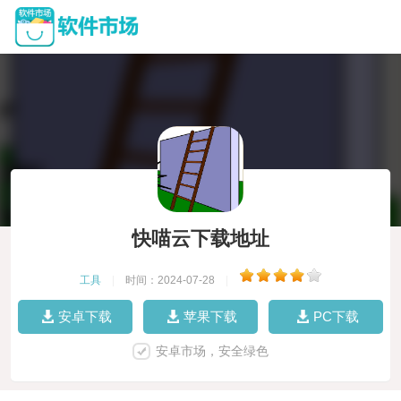
快喵云下载地址
工具
|
时间：2024-07-28
|
安卓下载
苹果下载
PC下载
安卓市场，安全绿色