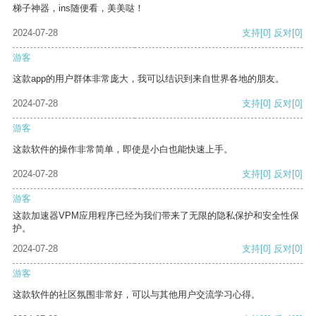
梯子神器，ins随便看，美美哒！
2024-07-28
支持
[0]
反对
[0]
游客
这款app的用户群体非常庞大，我可以结识到来自世界各地的朋友。
2024-07-28
支持
[0]
反对
[0]
游客
这款软件的操作非常简单，即使是小白也能快速上手。
2024-07-28
支持
[0]
反对
[0]
游客
这款加速器VPM应用程序已经为我们带来了无限的隐私保护和安全性保
护。
2024-07-28
支持
[0]
反对
[0]
游客
这款软件的社区氛围非常好，可以与其他用户交流学习心得。