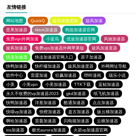
友情链接
网站地图
QuickQ
旋风加速度器
旋风加速
坚果加速器
tiktok加速器
狗急加速器官网
免费vqn外网加速
小蓝鸟
优途加速器官网
风驰加速器
旋风加速器
免费vps加速器外网苹果版
旋风加速度器
快连加速器
快连加速器官网入口
原子加速器
快鸭加速器
快柠檬加速器
旋风加速度器
外网网址导航
软件中心
雷霆加速
狂飙加速器
哔咔漫画
瑞乐小说
小美
小美vpn
小美加速器
TTK下载
蓝鲸加速器
永久不收费的vp加速器2023
gkd加速器
纸飞机加速器
快鸭加速器
洋葱加速器
酷通加速器
点点加速器
快喵vp加速器
快橙加速器
盘古加速器
纵云梯加速器
啊哈加速器
雷轰加速器
闪电猫加速器
云梯加速器
ios加速器
极光aurora加速器
火箭vp加速器官网