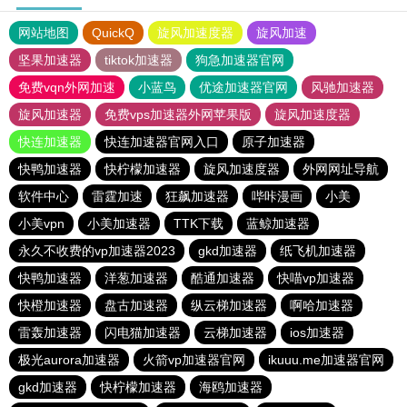
网站地图
QuickQ
旋风加速度器
旋风加速
坚果加速器
tiktok加速器
狗急加速器官网
免费vqn外网加速
小蓝鸟
优途加速器官网
风驰加速器
旋风加速器
免费vps加速器外网苹果版
旋风加速度器
快连加速器
快连加速器官网入口
原子加速器
快鸭加速器
快柠檬加速器
旋风加速度器
外网网址导航
软件中心
雷霆加速
狂飙加速器
哔咔漫画
小美
小美vpn
小美加速器
TTK下载
蓝鲸加速器
永久不收费的vp加速器2023
gkd加速器
纸飞机加速器
快鸭加速器
洋葱加速器
酷通加速器
快喵vp加速器
快橙加速器
盘古加速器
纵云梯加速器
啊哈加速器
雷轰加速器
闪电猫加速器
云梯加速器
ios加速器
极光aurora加速器
火箭vp加速器官网
ikuuu.me加速器官网
gkd加速器
快柠檬加速器
海鸥加速器