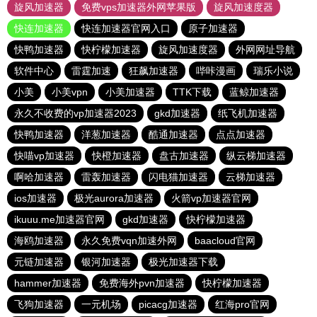
旋风加速器
免费vps加速器外网苹果版
旋风加速度器
快连加速器
快连加速器官网入口
原子加速器
快鸭加速器
快柠檬加速器
旋风加速度器
外网网址导航
软件中心
雷霆加速
狂飙加速器
哔咔漫画
瑞乐小说
小美
小美vpn
小美加速器
TTK下载
蓝鲸加速器
永久不收费的vp加速器2023
gkd加速器
纸飞机加速器
快鸭加速器
洋葱加速器
酷通加速器
点点加速器
快喵vp加速器
快橙加速器
盘古加速器
纵云梯加速器
啊哈加速器
雷轰加速器
闪电猫加速器
云梯加速器
ios加速器
极光aurora加速器
火箭vp加速器官网
ikuuu.me加速器官网
gkd加速器
快柠檬加速器
海鸥加速器
永久免费vqn加速外网
baacloud官网
元链加速器
银河加速器
极光加速器下载
hammer加速器
免费海外pvn加速器
快柠檬加速器
飞狗加速器
一元机场
picacg加速器
红海pro官网