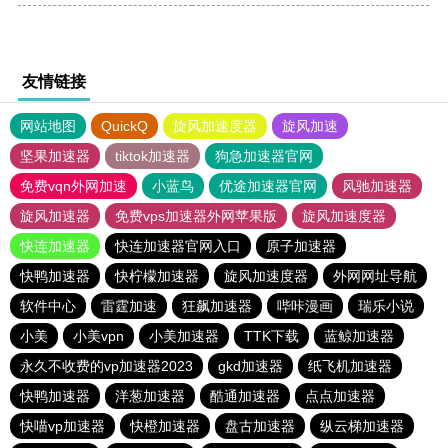
友情链接
网站地图
QuickQ
旋风加速度器
旋风加速
坚果加速器
tiktok加速器
狗急加速器官网
免费vqn外网加速
小蓝鸟
优途加速器官网
风驰加速器
旋风加速器
免费vps加速器外网苹果版
旋风加速度器
快连加速器
快连加速器官网入口
原子加速器
快鸭加速器
快柠檬加速器
旋风加速度器
外网网址导航
软件中心
雷霆加速
狂飙加速器
哔咔漫画
瑞乐小说
小美
小美vpn
小美加速器
TTK下载
蓝鲸加速器
永久不收费的vp加速器2023
gkd加速器
纸飞机加速器
快鸭加速器
洋葱加速器
酷通加速器
点点加速器
快喵vp加速器
快橙加速器
盘古加速器
纵云梯加速器