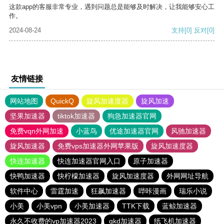
这款app的客服非常专业，遇到问题总是能够及时解决，让我能够安心工
作。
2024-08-24
支持
[0]
反对
[0]
友情链接
网站地图
QuickQ
旋风加速度器
旋风加速
坚果加速器
tiktok加速器
狗急加速器官网
免费vqn外网加速
小蓝鸟
优途加速器官网
风驰加速器
旋风加速器
免费vps加速器外网苹果版
旋风加速度器
快连加速器
快连加速器官网入口
原子加速器
快鸭加速器
快柠檬加速器
旋风加速度器
外网网址导航
软件中心
雷霆加速
狂飙加速器
哔咔漫画
瑞乐小说
小美
小美vpn
小美加速器
TTK下载
蓝鲸加速器
永久不收费的vp加速器2023
gkd加速器
纸飞机加速器