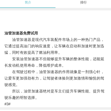
简介
排行
油管加速器免费试用
油管加速器是现代汽车装配件市场上的一种热门产品，
它通过提高油门的响应速度，让车辆在启动和加速时更加迅
猛，同时有效提高了燃油利用率。
安装油管加速器不但能够提升车辆的整体性能，还能延
长发动机使用寿命，降低维护成本。
在驾驶过程中，油管加速器的作用就像是一剂强心针，
让爱车更加强劲有力，让驾驶者体验到更加激情和愉悦的驾
驶感觉。
所以，油管加速器绝对是车主们提升车辆性能、提升驾
驶乐趣的明智选择。
#3#