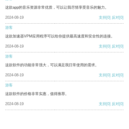
这款app的音乐资源非常优质，可以让我尽情享受音乐的魅力。
2024-08-19
支持
[0]
反对
[0]
游客
这款加速器VPM应用程序可以给你提供最高速度和安全性的连接。
2024-08-19
支持
[0]
反对
[0]
游客
这款软件的功能非常强大，可以满足我日常使用的需求。
2024-08-19
支持
[0]
反对
[0]
游客
这款软件的价格非常实惠，值得推荐。
2024-08-19
支持
[0]
反对
[0]