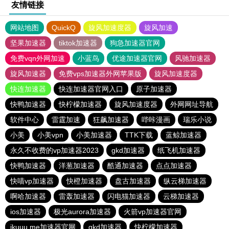
友情链接
网站地图
QuickQ
旋风加速度器
旋风加速
坚果加速器
tiktok加速器
狗急加速器官网
免费vqn外网加速
小蓝鸟
优途加速器官网
风驰加速器
旋风加速器
免费vps加速器外网苹果版
旋风加速度器
快连加速器
快连加速器官网入口
原子加速器
快鸭加速器
快柠檬加速器
旋风加速度器
外网网址导航
软件中心
雷霆加速
狂飙加速器
哔咔漫画
瑞乐小说
小美
小美vpn
小美加速器
TTK下载
蓝鲸加速器
永久不收费的vp加速器2023
gkd加速器
纸飞机加速器
快鸭加速器
洋葱加速器
酷通加速器
点点加速器
快喵vp加速器
快橙加速器
盘古加速器
纵云梯加速器
啊哈加速器
雷轰加速器
闪电猫加速器
云梯加速器
ios加速器
极光aurora加速器
火箭vp加速器官网
ikuuu.me加速器官网
gkd加速器
快柠檬加速器