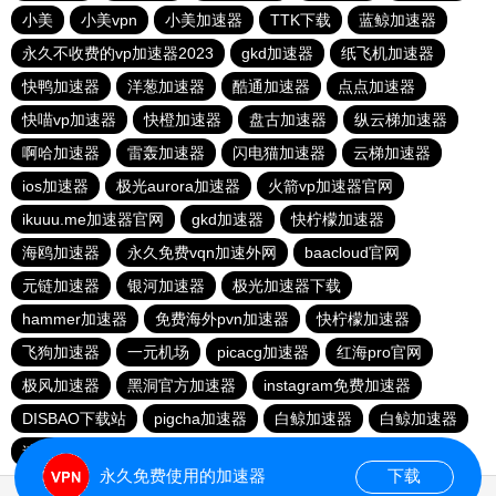
小美
小美vpn
小美加速器
TTK下载
蓝鲸加速器
永久不收费的vp加速器2023
gkd加速器
纸飞机加速器
快鸭加速器
洋葱加速器
酷通加速器
点点加速器
快喵vp加速器
快橙加速器
盘古加速器
纵云梯加速器
啊哈加速器
雷轰加速器
闪电猫加速器
云梯加速器
ios加速器
极光aurora加速器
火箭vp加速器官网
ikuuu.me加速器官网
gkd加速器
快柠檬加速器
海鸥加速器
永久免费vqn加速外网
baacloud官网
元链加速器
银河加速器
极光加速器下载
hammer加速器
免费海外pvn加速器
快柠檬加速器
飞狗加速器
一元机场
picacg加速器
红海pro官网
极风加速器
黑洞官方加速器
instagram免费加速器
DISBAO下载站
pigcha加速器
白鲸加速器
白鲸加速器
速鹰666
极光加速器
DISBAO下载站
快橙加速器
永久免费使用的加速器
下载