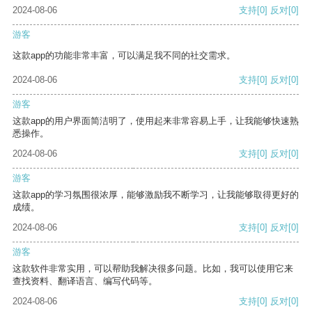
2024-08-06
支持
[0]
反对
[0]
游客
这款app的功能非常丰富，可以满足我不同的社交需求。
2024-08-06
支持
[0]
反对
[0]
游客
这款app的用户界面简洁明了，使用起来非常容易上手，让我能够快速熟
悉操作。
2024-08-06
支持
[0]
反对
[0]
游客
这款app的学习氛围很浓厚，能够激励我不断学习，让我能够取得更好的
成绩。
2024-08-06
支持
[0]
反对
[0]
游客
这款软件非常实用，可以帮助我解决很多问题。比如，我可以使用它来
查找资料、翻译语言、编写代码等。
2024-08-06
支持
[0]
反对
[0]