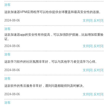
游客
这款加速器VPM应用程序可以给你提供全球覆盖和最高安全性的连接。
2024-08-06
支持
[0]
反对
[0]
游客
这款加速器app的安全性有待提高，可以加强防护措施，比如增加双重验
证。
2024-08-06
支持
[0]
反对
[0]
游客
这款学习软件的社区氛围非常好，可以与其他学习者交流学习心得。
2024-08-06
支持
[0]
反对
[0]
游客
这款软件的售后服务非常好，遇到问题都能得到及时解决。
2024-08-06
支持
[0]
反对
[0]
游客