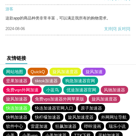
游客
这款app的商品种类非常丰富，可以满足我所有的购物需求。
2024-08-06
支持
[0]
反对
[0]
友情链接
网站地图
QuickQ
旋风加速度器
旋风加速
坚果加速器
tiktok加速器
狗急加速器官网
免费vqn外网加速
小蓝鸟
优途加速器官网
风驰加速器
旋风加速器
免费vps加速器外网苹果版
旋风加速度器
快连加速器
快连加速器官网入口
原子加速器
快鸭加速器
快柠檬加速器
旋风加速度器
外网网址导航
软件中心
雷霆加速
狂飙加速器
哔咔漫画
瑞乐小说
小美
小美vpn
小美加速器
TTK下载
蓝鲸加速器