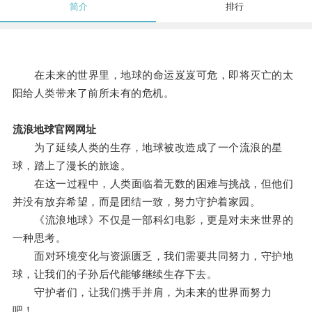
简介
排行
在未来的世界里，地球的命运岌岌可危，即将灭亡的太
阳给人类带来了前所未有的危机。
流浪地球官网网址
为了延续人类的生存，地球被改造成了一个流浪的星
球，踏上了漫长的旅途。
在这一过程中，人类面临着无数的困难与挑战，但他们
并没有放弃希望，而是团结一致，努力守护着家园。
《流浪地球》不仅是一部科幻电影，更是对未来世界的
一种思考。
面对环境变化与资源匮乏，我们需要共同努力，守护地
球，让我们的子孙后代能够继续生存下去。
守护者们，让我们携手并肩，为未来的世界而努力
吧！。