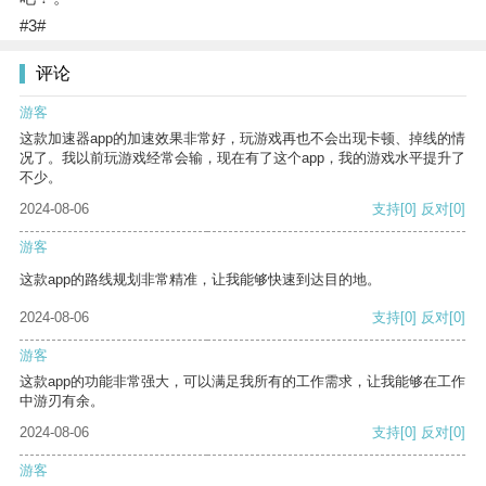
#3#
评论
游客
这款加速器app的加速效果非常好，玩游戏再也不会出现卡顿、掉线的情
况了。我以前玩游戏经常会输，现在有了这个app，我的游戏水平提升了
不少。
2024-08-06
支持
[0]
反对
[0]
游客
这款app的路线规划非常精准，让我能够快速到达目的地。
2024-08-06
支持
[0]
反对
[0]
游客
这款app的功能非常强大，可以满足我所有的工作需求，让我能够在工作
中游刃有余。
2024-08-06
支持
[0]
反对
[0]
游客