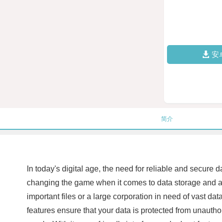
安
简介
In today's digital age, the need for reliable and secure 
changing the game when it comes to data storage and acce
important files or a large corporation in need of vast da
features ensure that your data is protected from unautho