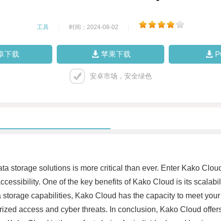
工具
|
时间：2024-08-02
|
卓下载
苹果下载
安卓市场，安全绿色
data storage solutions is more critical than ever. Enter Kako Clou
ssibility. One of the key benefits of Kako Cloud is its scalabil
ta storage capabilities, Kako Cloud has the capacity to meet your
rized access and cyber threats. In conclusion, Kako Cloud offers 