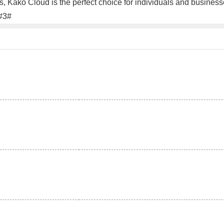
res, Kako Cloud is the perfect choice for individuals and busines
.#3#