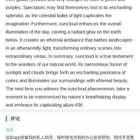
purples. Spectators may find themselves lost in its enchanting
splendor, as the celestial ballet of light captivates the
imagination. Furthermore, suncloud enhances the overall
illumination of the day, casting a radiant glow on the earth
below. It creates an ethereal ambiance that bathes landscapes
in an otherworldly light, transforming ordinary scenes into
extraordinary vistas. In summary, suncloud is a true testament
to the wonders of our natural world. Its harmonious fusion of
sunlight and clouds brings forth an enchanting panorama of
colors and illuminates our surroundings with ethereal beauty.
The next time you witness the suncloud phenomenon, take a
moment to be mesmerized by nature's breathtaking display
and embrace its captivating allure.#3#
评论
游客
这款app就像我的私人助理，随时随地为我的办公提供帮助。我经常需要