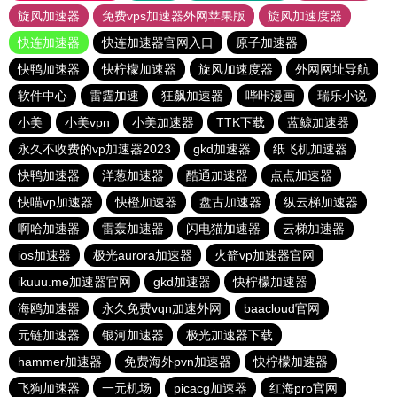
旋风加速器
免费vps加速器外网苹果版
旋风加速度器
快连加速器
快连加速器官网入口
原子加速器
快鸭加速器
快柠檬加速器
旋风加速度器
外网网址导航
软件中心
雷霆加速
狂飙加速器
哔咔漫画
瑞乐小说
小美
小美vpn
小美加速器
TTK下载
蓝鲸加速器
永久不收费的vp加速器2023
gkd加速器
纸飞机加速器
快鸭加速器
洋葱加速器
酷通加速器
点点加速器
快喵vp加速器
快橙加速器
盘古加速器
纵云梯加速器
啊哈加速器
雷轰加速器
闪电猫加速器
云梯加速器
ios加速器
极光aurora加速器
火箭vp加速器官网
ikuuu.me加速器官网
gkd加速器
快柠檬加速器
海鸥加速器
永久免费vqn加速外网
baacloud官网
元链加速器
银河加速器
极光加速器下载
hammer加速器
免费海外pvn加速器
快柠檬加速器
飞狗加速器
一元机场
picacg加速器
红海pro官网