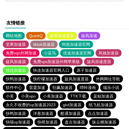
友情链接
网站地图
QuickQ
旋风加速度器
旋风加速
坚果加速器
tiktok加速器
狗急加速器官网
免费vqn外网加速
小蓝鸟
优途加速器官网
风驰加速器
旋风加速器
免费vps加速器外网苹果版
旋风加速度器
快连加速器
快连加速器官网入口
原子加速器
快鸭加速器
快柠檬加速器
旋风加速度器
外网网址导航
软件中心
雷霆加速
狂飙加速器
哔咔漫画
瑞乐小说
小美
小美vpn
小美加速器
TTK下载
蓝鲸加速器
永久不收费的vp加速器2023
gkd加速器
纸飞机加速器
快鸭加速器
洋葱加速器
酷通加速器
点点加速器
快喵vp加速器
快橙加速器
盘古加速器
纵云梯加速器