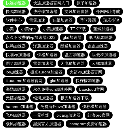
快连加速器
快连加速器官网入口
原子加速器
快鸭加速器
快柠檬加速器
旋风加速度器
外网网址导航
软件中心
雷霆加速
狂飙加速器
哔咔漫画
瑞乐小说
小美
小美vpn
小美加速器
TTK下载
蓝鲸加速器
永久不收费的vp加速器2023
gkd加速器
纸飞机加速器
快鸭加速器
洋葱加速器
酷通加速器
点点加速器
快喵vp加速器
快橙加速器
盘古加速器
纵云梯加速器
啊哈加速器
雷轰加速器
闪电猫加速器
云梯加速器
ios加速器
极光aurora加速器
火箭vp加速器官网
ikuuu.me加速器官网
gkd加速器
快柠檬加速器
海鸥加速器
永久免费vqn加速外网
baacloud官网
元链加速器
银河加速器
极光加速器下载
hammer加速器
免费海外pvn加速器
快柠檬加速器
飞狗加速器
一元机场
picacg加速器
红海pro官网
极风加速器
黑洞官方加速器
instagram免费加速器