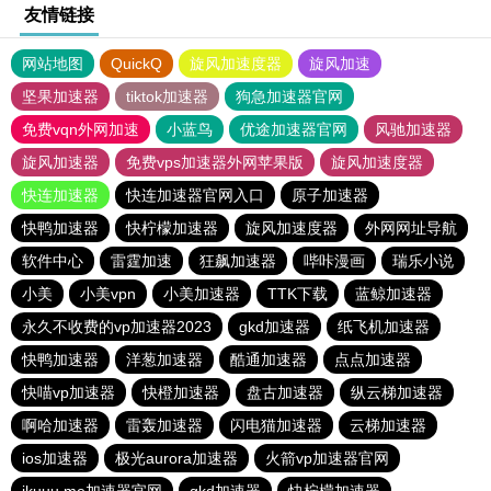
友情链接
网站地图
QuickQ
旋风加速度器
旋风加速
坚果加速器
tiktok加速器
狗急加速器官网
免费vqn外网加速
小蓝鸟
优途加速器官网
风驰加速器
旋风加速器
免费vps加速器外网苹果版
旋风加速度器
快连加速器
快连加速器官网入口
原子加速器
快鸭加速器
快柠檬加速器
旋风加速度器
外网网址导航
软件中心
雷霆加速
狂飙加速器
哔咔漫画
瑞乐小说
小美
小美vpn
小美加速器
TTK下载
蓝鲸加速器
永久不收费的vp加速器2023
gkd加速器
纸飞机加速器
快鸭加速器
洋葱加速器
酷通加速器
点点加速器
快喵vp加速器
快橙加速器
盘古加速器
纵云梯加速器
啊哈加速器
雷轰加速器
闪电猫加速器
云梯加速器
ios加速器
极光aurora加速器
火箭vp加速器官网