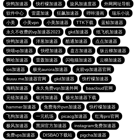
快鸭加速器
快柠檬加速器
旋风加速度器
外网网址导航
软件中心
雷霆加速
狂飙加速器
哔咔漫画
瑞乐小说
小美
小美vpn
小美加速器
TTK下载
蓝鲸加速器
永久不收费的vp加速器2023
gkd加速器
纸飞机加速器
快鸭加速器
洋葱加速器
酷通加速器
点点加速器
快喵vp加速器
快橙加速器
盘古加速器
纵云梯加速器
啊哈加速器
雷轰加速器
闪电猫加速器
云梯加速器
ios加速器
极光aurora加速器
火箭vp加速器官网
ikuuu.me加速器官网
gkd加速器
快柠檬加速器
海鸥加速器
永久免费vqn加速外网
baacloud官网
元链加速器
银河加速器
极光加速器下载
hammer加速器
免费海外pvn加速器
快柠檬加速器
飞狗加速器
一元机场
picacg加速器
红海pro官网
极风加速器
黑洞官方加速器
instagram免费加速器
免费vps加速器
DISBAO下载站
pigcha加速器